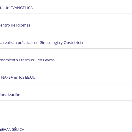
sita UniEVANGÉLICA
Centro de Idiomas
 realizan prácticas en Ginecología y Obstetricia
trenamiento Erasmus + en Lavras
n NAFSA en los EE.UU
ionalización
UniEVANGÉLICA