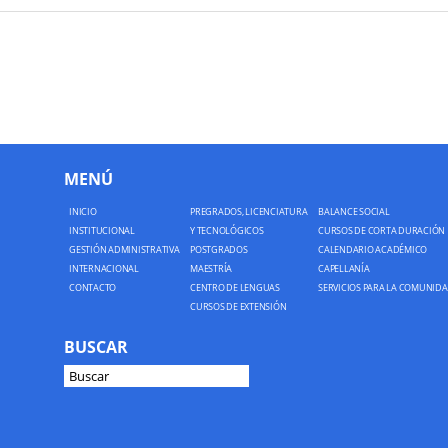
MENÚ
INICIO
PREGRADOS, LICENCIATURA
BALANCE SOCIAL
INSTITUCIONAL
Y TECNOLÓGICOS
CURSOS DE CORTA DURACIÓN
GESTIÓN ADMINISTRATIVA
POSTGRADOS
CALENDARIO ACADÉMICO
INTERNACIONAL
MAESTRÍA
CAPELLANÍA
CONTACTO
CENTRO DE LENGUAS
SERVICIOS PARA LA COMUNID
CURSOS DE EXTENSIÓN
BUSCAR